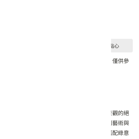
星期五: 11:30 – 15:00, 17:00 – 20:30
星期六: 11:30 – 15:00, 17:00 – 20:30
星期日: 11:30 – 15:00, 17:00 – 20:30
#餐食
#飲品
#點心
本頁店家資料由業者或公開資料來源提供，僅供參
考，詳情請洽業者確認。
店家介紹
新月梧桐三義店是結合美食、建築與自然景觀的絕
佳去處，讓您在品嘗美食之餘，也能感受到藝術與
自然的融合。餐廳環境優雅，清水模建築搭配綠意