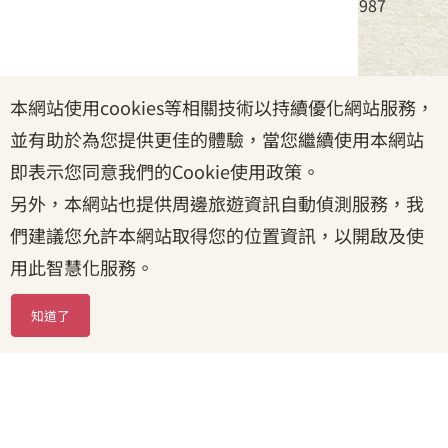
電話：(02)8995-6988，傳真：(02)8995-6987
服務時間：周一至周五08:30~17:30
本網站使用cookies等相關技術以持續優化網站服務，
政府網站資料開放宣告
|
資訊安全宣告
|
隱私權宣告
並有助於為您提供更佳的體驗，當您繼續使用本網站
|
客家委員會
|
客服信箱
即表示您同意我們的Cookie使用政策。
另外，本網站也提供周邊旅遊資訊自動偵測服務，我
們建議您允許本網站取得您的位置資訊，以開啟及使
用此智慧化服務。
知道了