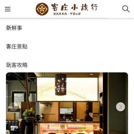
新鮮事
玩客攻略
HA-FOOD
客家新
認識客
好客夯
走訪細
桐花小
大眾運
中文
新月梧桐三義店
客庄景點
社群講
好玩景
客庄好
小粗坑
推薦遊
影片專
English
4.1
(2493)
玩客攻略
客庄智
客家特
渡南古道
達人帶
好站連
日本語
樟之細路
虛擬旅
HA-FOO
石峎古
自主制
常見問
客庄小旅行
即時影
鳴鳳古
服務中
旅遊服務
桐花花
老官道(
旅遊專