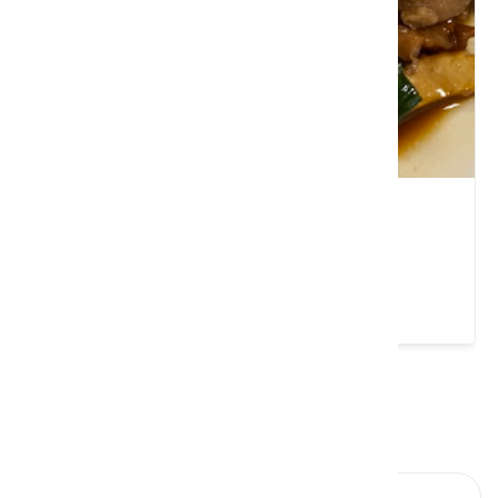
吉祥樓餐廳
苗栗縣 三義鄉
4.4 ★ (2475)
請左右移動看更多
上一則