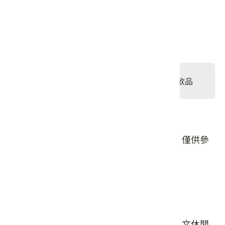
星期五: 11:30 – 15:30, 16:30 – 19:30
星期六: 11:00 – 15:30, 16:30 – 19:30
星期日: 11:00 – 15:30, 16:30 – 19:30
#客家小炒爭霸賽
#餐食
#飲品
獲獎店家
#點心
本頁店家資料由業者或公開資料來源提供，僅供參
考，詳情請洽業者確認。
店家介紹
桐花村是薰衣草森林旗下結合客家文化及人文休閒