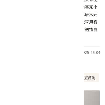
的複合式餐廳，提供多樣化的客家美食，如客家小
炒、鹹豬肉、燜筍等。餐廳裝飾結合花布與原木元
素，營造溫馨氛圍，在充滿客家風情的環境享用客
家好味，吃飽喝足後可逛逛特色客家製物，送禮自
用兩相宜！
最後更新日期：2025-06-04
周邊資訊
周邊美食
周邊景點
周邊旅宿
旅遊諮詢