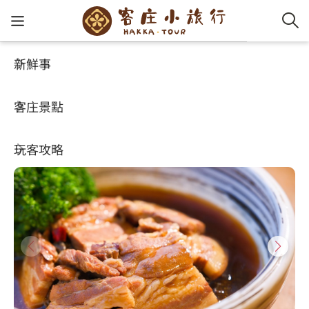
新鮮事
玩客攻略
HA-FOOD
客家新
認識客
好客夯
走訪細
桐花小
大眾運
中文
桐花村
客庄景點
社群講
好玩景
客庄好
小粗坑
推薦遊
影片專
English
4.5
(6733)
玩客攻略
客庄智
客家特
渡南古道
達人帶
好站連
日本語
樟之細路
虛擬旅
HA-FOO
石峎古
自主制
常見問
客庄小旅行
即時影
鳴鳳古
服務中
旅遊服務
桐花花
老官道(
旅遊專