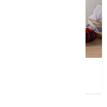
山藝茶濃-佛緣藝品
苗栗縣 三義鄉
4.9 ★ (89)
請左右移動看更多