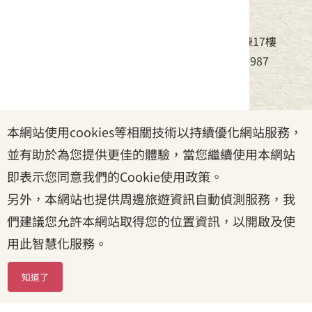
中華民國客家委員會
地址：24220新北市新莊區中平路439號北棟17樓
電話：(02)8995-6988，傳真：(02)8995-6987
服務時間：周一至周五08:30~17:30
本網站使用cookies等相關技術以持續優化網站服務，
政府網站資料開放宣告
|
資訊安全宣告
|
隱私權宣告
並有助於為您提供更佳的體驗，當您繼續使用本網站
|
客家委員會
|
客服信箱
即表示您同意我們的Cookie使用政策。
另外，本網站也提供周邊旅遊資訊自動偵測服務，我
們建議您允許本網站取得您的位置資訊，以開啟及使
用此智慧化服務。
知道了