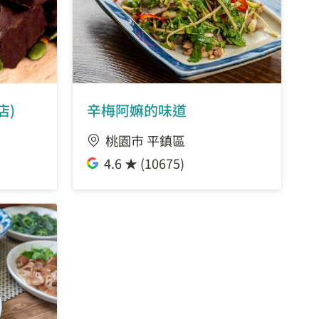
店)
辛梅阿嫲的味道
桃園市 平鎮區
4.6 ★ (10675)