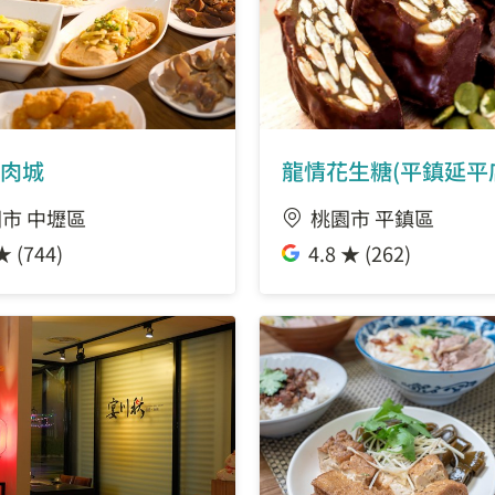
肉城
龍情花生糖(平鎮延平
市 中壢區
桃園市 平鎮區
★ (744)
4.8 ★ (262)