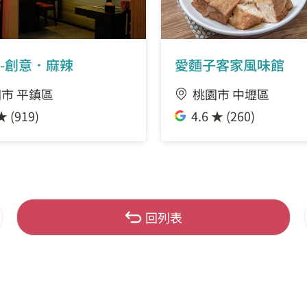
-創意．麻辣
愛麵子客家風味館
市 平鎮區
桃園市 中壢區
★ (919)
4.6 ★ (260)
回列表