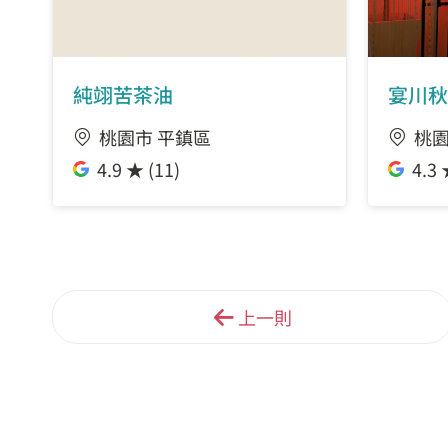
純翊苦茶油
宴川秋
桃園市 平鎮區
桃園
4.9 ★ (11)
4.3 
上一則