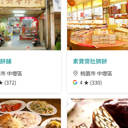
餅舖
素寶齋肚臍餅
市 中壢區
桃園市 中壢區
★ (372)
4 ★ (330)