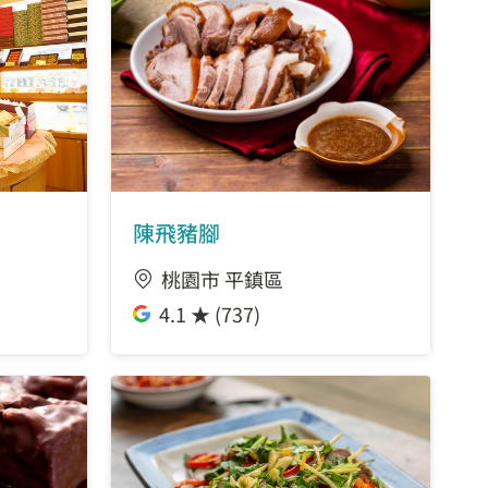
陳飛豬腳
桃園市 平鎮區
4.1 ★ (737)