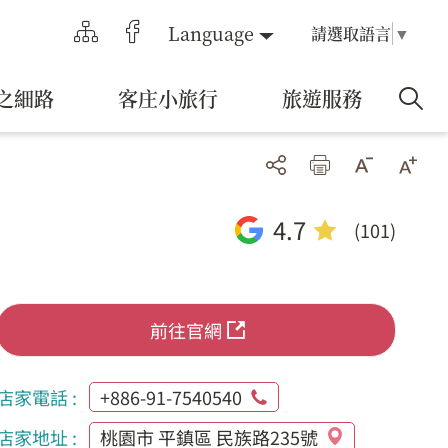
Language
請選取語言
▼
之細路
客庄小旅行
旅遊服務
4.7
(101)
前往官網
店家電話 :
+886-91-7540540
店家地址 :
桃園市 平鎮區 民族路235號