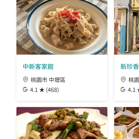
中新客家館
新珍香
桃園市 中壢區
桃園
4.1 ★ (468)
4.1 