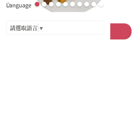
Language
出關古
紀念戳
請選取語言
▼
前往官網
樟之細
店家電話 :
+886-3-4713138
GPX路
店家地址 :
桃園市 龍潭區 佳安里文化路51-1號
營業時間 :
星期一: 09:30 – 20:30
星期二: 09:30 – 20:30
星期三: 09:30 – 20:30
星期四: 09:30 – 20:30