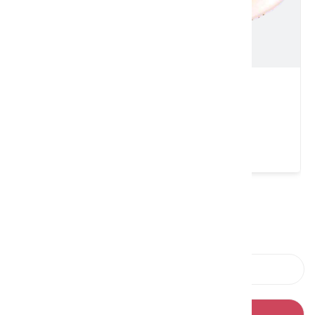
采莊庭園餐廳
桃園市 龍潭區
4 ★ (143)
請左右移動看更多
上一則
回列表