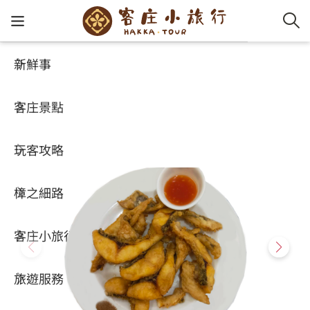
新鮮事
玩客攻略
HA-FOOD
客家新
認識客
好客夯
走訪細
桐花小
大眾運
中文
金蘭活魚餐廳
客庄景點
社群講
好玩景
客庄好
小粗坑
推薦遊
影片專
English
3.8
(2950)
玩客攻略
客庄智
客家特
渡南古道
達人帶
好站連
日本語
樟之細路
虛擬旅
HA-FOO
石峎古
自主制
常見問
客庄小旅行
即時影
鳴鳳古
服務中
旅遊服務
桐花花
老官道(
旅遊專