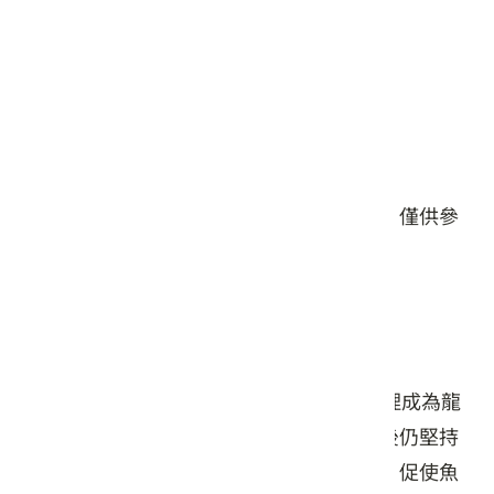
星期五: 09:30 – 20:30
星期六: 09:30 – 20:30
星期日: 09:30 – 20:30
#餐食
本頁店家資料由業者或公開資料來源提供，僅供參
考，詳情請洽業者確認。
店家介紹
民國54年金蘭以小吃店發跡，隨著活魚料理成為龍
潭的地方特色美食，金蘭第二代接手管理後仍堅持
家傳金蘭食譜為道地活魚風味，紮實工法，促使魚