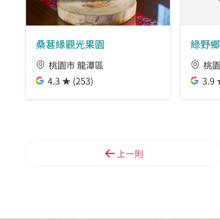
桑葚緣觀光果園
綠野鄉
桃園市 龍潭區
桃園
4.3 ★ (253)
3.9 
上一則