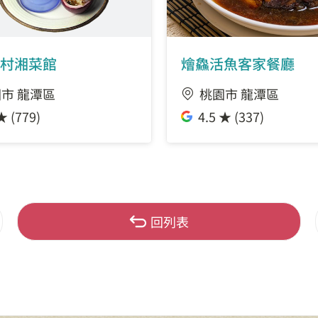
村湘菜館
燴鱻活魚客家餐廳
市 龍潭區
桃園市 龍潭區
★ (779)
4.5 ★ (337)
回列表