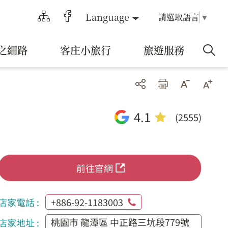
Language
請選取語言
▼
之細路
客庄小旅行
旅遊服務
4.1
(2555)
前往官網
店家電話 :
+886-92-1183003
桃園市 龍潭區 中正路三坑段779號
店家地址 :