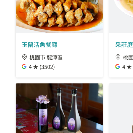
玉蘭活魚餐廳
采莊庭
桃園市 龍潭區
桃園
4 ★ (3502)
4 ★ 