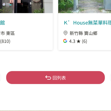
館
Ｋ’House無菜單料
市 東區
新竹縣 寶山鄉
(810)
4.3 ★ (6)
回列表