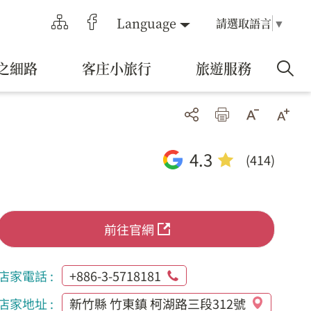
Language
請選取語言
▼
之細路
客庄小旅行
旅遊服務
4.3
(414)
前往官網
店家電話 :
+886-3-5718181
店家地址 :
新竹縣 竹東鎮 柯湖路三段312號