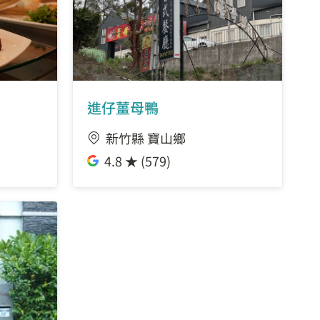
進仔薑母鴨
新竹縣 寶山鄉
4.8 ★ (579)