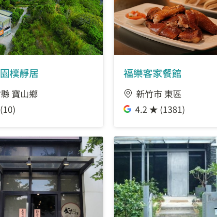
園樸靜居
福樂客家餐館
縣 寶山鄉
新竹市 東區
(10)
4.2 ★ (1381)