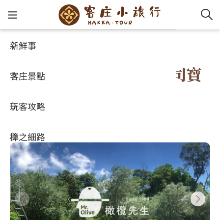
新鮮事
玩客攻略
HA-FOOD
客家新
認識客
好客夯
走訪細
桐花小
大眾運
中文
台灣橄欖生技股份有限公司寶
客庄景點
社群講
好玩景
客庄好
小粗坑
推薦遊
影片專
English
山門市部
玩客攻略
客庄智
客家特
渡南古道
達人帶
好站連
日本語
4
(2)
樟之細路
虛擬旅
HA-FOO
石峎古
自主制
常見問
客庄小旅行
即時影
鳴鳳古
服務中
旅遊服務
桐花花
老官道(
旅遊專