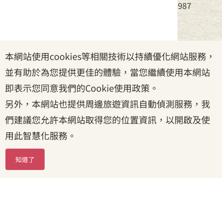
電話：(02)8995-6988，傳真：(02)8995-6987
服務時間：周一至周五08:30~17:30
本網站使用cookies等相關技術以持續優化網站服務，
政府網站資料開放宣告
|
資訊安全宣告
|
隱私權宣告
並有助於為您提供更佳的體驗，當您繼續使用本網站
|
客家委員會
|
客服信箱
即表示您同意我們的Cookie使用政策。
另外，本網站也提供周邊旅遊資訊自動偵測服務，我
們建議您允許本網站取得您的位置資訊，以開啟及使
用此智慧化服務。
知道了