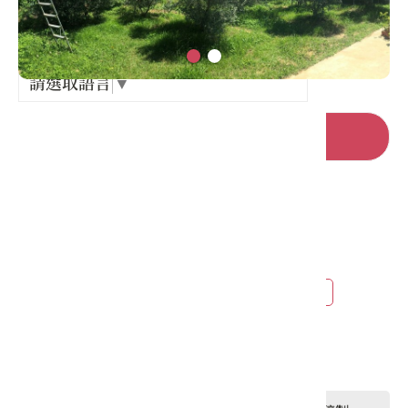
Language
出關古
紀念戳
請選取語言
▼
樟之細
前往官網
GPX路
店家電話 :
+886-3-5760161
店家地址 :
新竹縣 寶山鄉 油田村三峰路一段88號
營業時間 :
平日8:00-17:30 假日 8:00-18:00