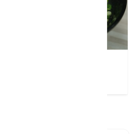
宋記大湯圓
新竹縣 寶山鄉
3.8 ★ (138)
請左右移動看更多