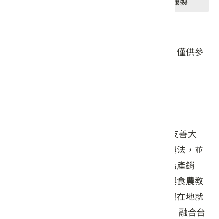
#飲品
#點心
#釀製
#伴手禮/禮盒
#其他
本頁店家資料由業者或公開資料來源提供，僅供參
考，詳情請洽業者確認。
店家介紹
自1984年以來，「橄欖先生」余宗禧便以友善大
地、健康分享為初心，致力推廣無毒自然農法，並
打造台灣在地的橄欖品牌。從合作社轉型為產銷
班，不僅研發保健與美妝商品，更積極參與食農教
育、親子體驗與社區再生，促進青年回流與在地就
業。2021年品牌升級，以自然共生為理念，融合台