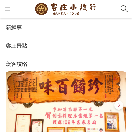
新鮮事
玩客攻略
HA-FOOD
客家新
認識客
好客夯
走訪細
桐花小
大眾運
中文
蒸烹派客家美食餐廳
客庄景點
社群講
好玩景
客庄好
小粗坑
推薦遊
影片專
English
3.8
(282)
玩客攻略
客庄智
客家特
渡南古道
達人帶
好站連
日本語
樟之細路
虛擬旅
HA-FOO
石峎古
自主制
常見問
客庄小旅行
即時影
鳴鳳古
服務中
旅遊服務
桐花花
老官道(
旅遊專