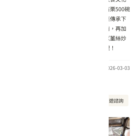
基金會、苗栗縣文化局的客家菜認證及「苗栗500碗
之光」榮譽。店主秉持著將「正宗」客家菜傳承下
去的理念，將道地的客家菜呈現在饕客面前，再加
上不斷地創新與研發，讓您在此可品嘗到《薑絲炒
大腸》、《客家小炒》等各種經典客家料理！
最後更新日期：2026-03-03
周邊資訊
周邊美食
周邊景點
周邊旅宿
旅遊諮詢