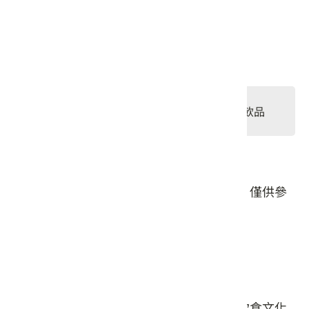
星期五: 11:00 – 14:00, 17:00 – 20:00
星期六: 11:00 – 15:00, 17:00 – 20:00
星期日: 11:00 – 15:00, 17:00 – 20:00
#客家小炒爭霸賽
#餐食
#飲品
獲獎店家
#點心
本頁店家資料由業者或公開資料來源提供，僅供參
考，詳情請洽業者確認。
店家介紹
蒸烹派客家美食餐廳，連續三年榮獲中國飲食文化