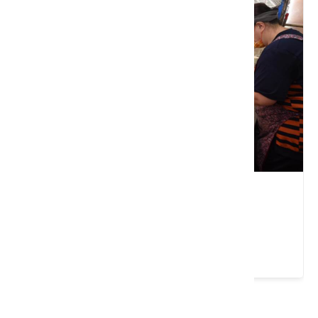
彩雲麵食
苗栗縣 三義鄉
4.4 ★ (305)
請左右移動看更多