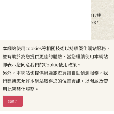
中華民國客家委員會
地址：24220新北市新莊區中平路439號北棟17樓
電話：(02)8995-6988，傳真：(02)8995-6987
服務時間：周一至周五08:30~17:30
本網站使用cookies等相關技術以持續優化網站服務，
政府網站資料開放宣告
|
資訊安全宣告
|
隱私權宣告
並有助於為您提供更佳的體驗，當您繼續使用本網站
|
客家委員會
|
客服信箱
即表示您同意我們的Cookie使用政策。
另外，本網站也提供周邊旅遊資訊自動偵測服務，我
們建議您允許本網站取得您的位置資訊，以開啟及使
用此智慧化服務。
知道了