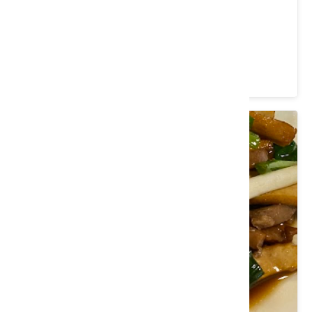
穎川美食館
苗栗縣 三義鄉
4.3 ★ (1367)