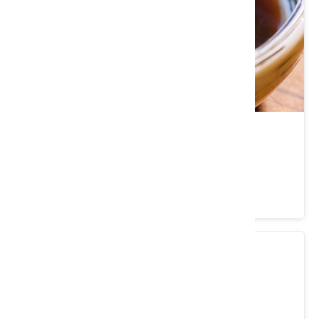
桐花村
苗栗縣 三義鄉
4.5 ★ (6732)