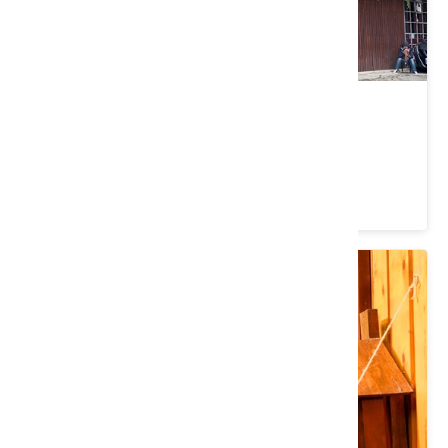
十六份人文茶館
苗栗縣 三義鄉
4.5 ★ (2084)