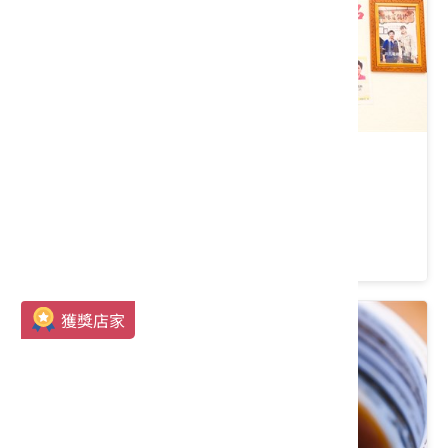
蒸烹派客家美食餐廳
苗栗縣 三義鄉
3.8 ★ (282)
獲獎店家