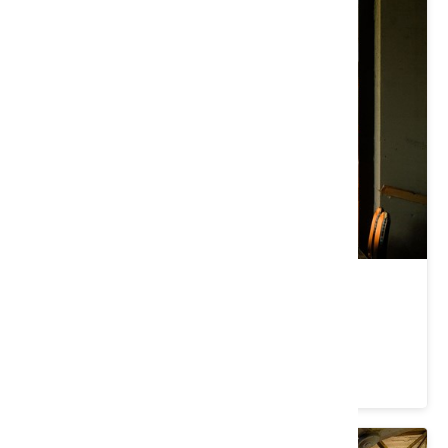
新月梧桐三義店
苗栗縣 三義鄉
4.1 ★ (2493)