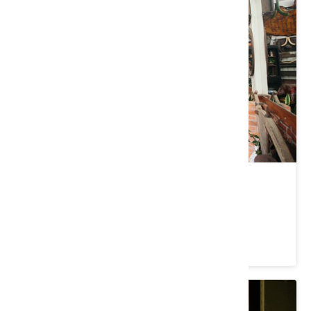
亮玉客家美食館
苗栗縣 三義鄉
3.8 ★ (123)