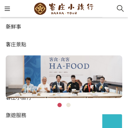
新鮮事
玩客攻略
客家新
認識客
好客夯
走訪細
桐花小
大眾運
中文
HA-FOOD
客庄景點
社群講
好玩景
客庄好
小粗坑
推薦遊
影片專
English
玩客攻略
客庄智
客家特
渡南古道
達人帶
好站連
日本語
樟之細路
虛擬旅
HA-FOO
石峎古
自主制
常見問
客庄小旅行
即時影
鳴鳳古
服務中
旅遊服務
桐花花
老官道(
旅遊專
+ 主題類型