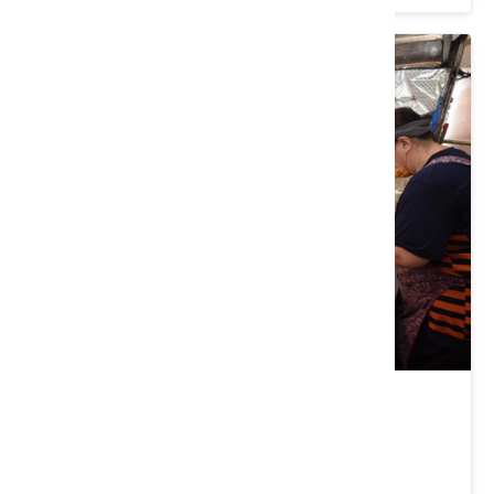
彩雲麵食
苗栗縣 三義鄉
4.4 ★ (304)