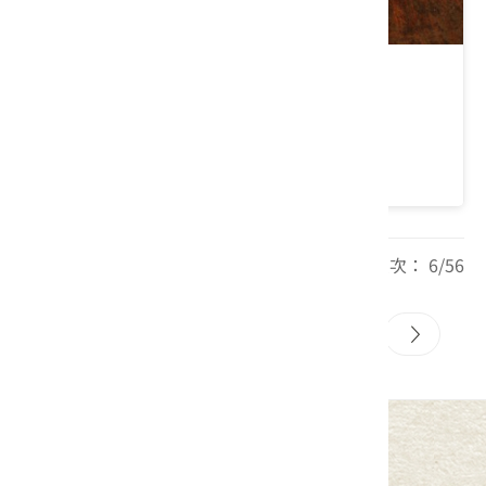
月台茶棧
苗栗縣 三義鄉
4.7 ★ (961)
每頁筆數： 20 頁次： 6/56
4
5
6
7
8