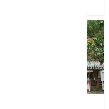
4.3 ★ (436)
勝興客棧