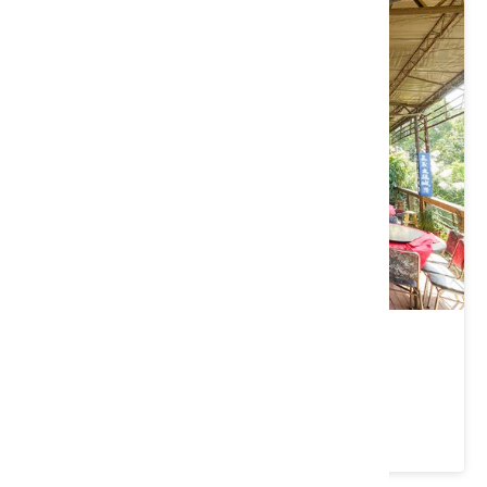
三義土雞城花園餐廳
苗栗縣 三義鄉
4 ★ (671)