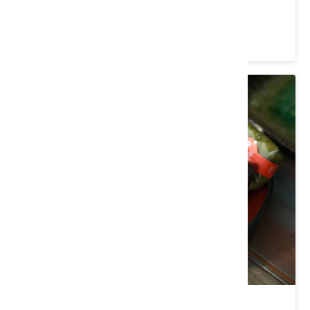
苗栗縣 三義鄉
4.1 ★ (1130)