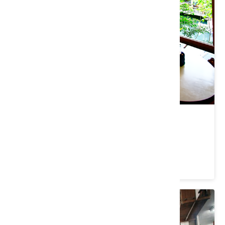
卓也小屋
苗栗縣 三義鄉
4.3 ★ (3137)