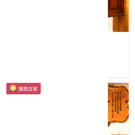
山那邊‧綠葉方舟
苗栗縣 三義鄉
4.2 ★ (5158)
獲獎店家