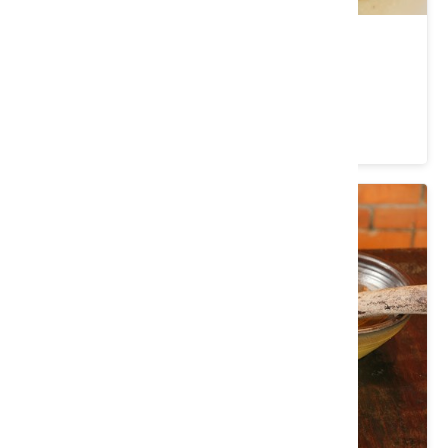
吉祥樓餐廳
苗栗縣 三義鄉
4.4 ★ (2475)