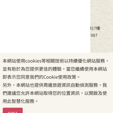
中華民國客家委員會
地址：24220新北市新莊區中平路439號北棟17樓
電話：(02)8995-6988，傳真：(02)8995-6987
服務時間：周一至周五08:30~17:30
本網站使用cookies等相關技術以持續優化網站服務，
政府網站資料開放宣告
|
資訊安全宣告
|
隱私權宣告
並有助於為您提供更佳的體驗，當您繼續使用本網站
|
客家委員會
|
客服信箱
即表示您同意我們的Cookie使用政策。
另外，本網站也提供周邊旅遊資訊自動偵測服務，我
們建議您允許本網站取得您的位置資訊，以開啟及使
用此智慧化服務。