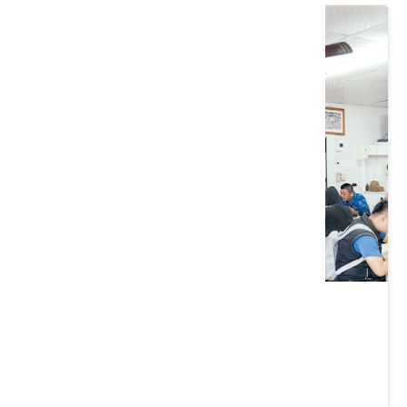
金榜麵館
苗栗縣 三義鄉
4 ★ (13701)