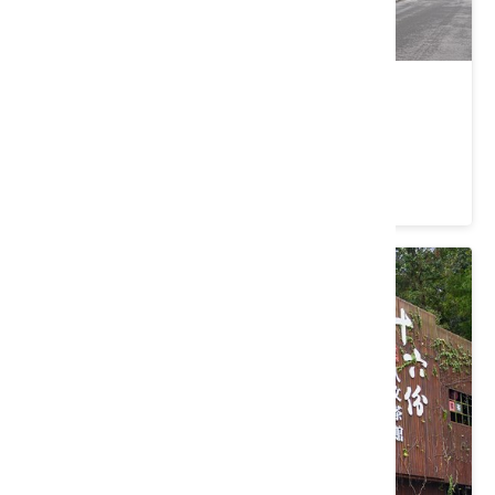
香滿園婚宴會館
桃園市 大溪區
4.3 ★ (654)