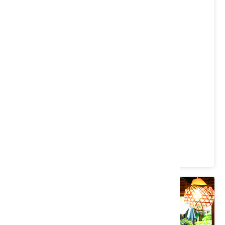
川味仙客家菜館
苗栗縣 三義鄉
4.2 ★ (1420)