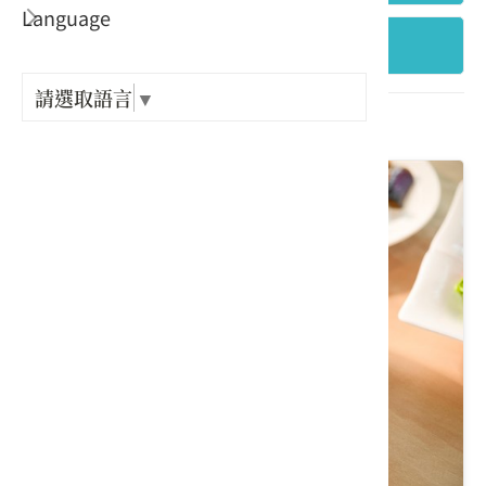
Language
出關古
+ 縣市行政區
紀念戳
請選取語言
▼
共 1111 個結果
樟之細
GPX路