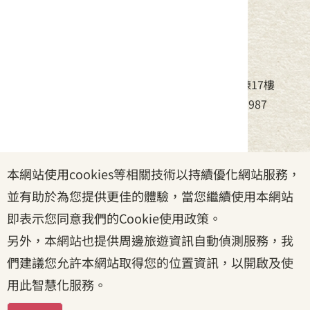
健行科技大學
3.3 公里
麗寶麗池
1.16 公里
八德仁德公園
3.34 公里
中華民國客家委員會
玉元宮
1.2 公里
地址：24220新北市新莊區中平路439號北棟17樓
篤行公園
3.38 公里
電話：(02)8995-6988，傳真：(02)8995-6987
萬寶龍社區
1.2 公里
服務時間：周一至周五08:30~17:30
信義國小
3.43 公里
富台國小
1.22 公里
中壢新興公園
3.46 公里
本網站使用cookies等相關技術以持續優化網站服務，
政府網站資料開放宣告
|
資訊安全宣告
|
隱私權宣告
並有助於為您提供更佳的體驗，當您繼續使用本網站
霄裡農會
1.22 公里
|
客家委員會
|
客服信箱
八德興豐公園
3.48 公里
即表示您同意我們的Cookie使用政策。
另外，本網站也提供周邊旅遊資訊自動偵測服務，我
平東路
1.22 公里
環南金陵路口
3.51 公里
們建議您允許本網站取得您的位置資訊，以開啟及使
平東路口
1.25 公里
用此智慧化服務。
中原大學
3.57 公里