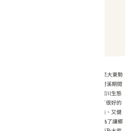
普通
日出時間
日落時間
05:03
19:01
自91年6月5日起，於新店村新店三橋以上至大東勢
及其支流進行全面封溪，範圍約15公里，封溪期間
禁止釣魚、補魚蝦、毒、電魚等一切破壞河川生態
的之行為，經過一年多來的努力，己經有了很好的
成果，現在溪中的魚兒是又大、又肥、又美、又健
康，真是讓人看得目不睱給，流連忘返。 為了讓鄉
民及遊客能有更好的觀魚場所，而且又能顧及大家