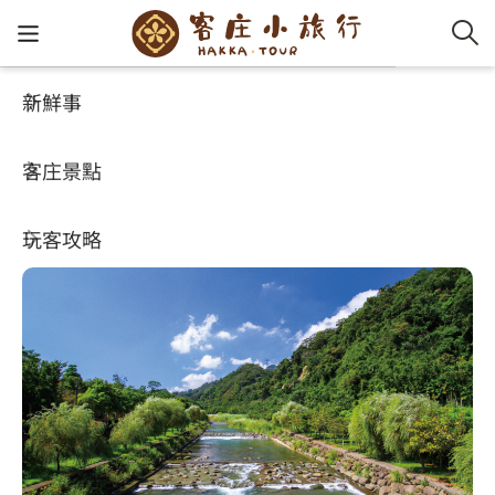
新鮮事
客庄景點
好玩景點
客家新
認識客
好客夯
走訪細
桐花小
大眾運
中文
觀魚步道
客庄景點
社群講
好玩景
客庄好
小粗坑
推薦遊
影片專
English
4
玩客攻略
客庄智
客家特
渡南古道
達人帶
好站連
日本語
樟之細路
虛擬旅
HA-FOO
石峎古
自主制
常見問
客庄小旅行
即時影
鳴鳳古
服務中
旅遊服務
桐花花
老官道(
旅遊專