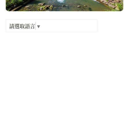
Language
出關古
紀念戳
請選取語言
▼
電話 :
+886-3-7931301
樟之細
地址 :
苗栗縣 獅潭鄉 新店溪附近
GPX路
開放時間 :
星期一: 24 小時營業
星期二: 24 小時營業
星期三: 24 小時營業
星期四: 24 小時營業
星期五: 24 小時營業
星期六: 24 小時營業