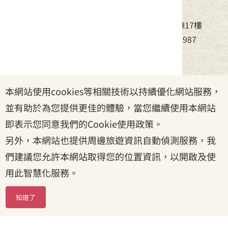
中華民國客家委員會
地址：24220新北市新莊區中平路439號北棟17樓
電話：(02)8995-6988，傳真：(02)8995-6987
服務時間：周一至周五08:30~17:30
本網站使用cookies等相關技術以持續優化網站服務，
政府網站資料開放宣告
|
資訊安全宣告
|
隱私權宣告
並有助於為您提供更佳的體驗，當您繼續使用本網站
|
客家委員會
|
客服信箱
即表示您同意我們的Cookie使用政策。
另外，本網站也提供周邊旅遊資訊自動偵測服務，我
們建議您允許本網站取得您的位置資訊，以開啟及使
用此智慧化服務。
知道了