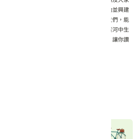
的安全起見，所以鄉長古源毓先生大力推動並興建
觀魚步道，為了就是要讓喜歡大自然的朋友們，能
在最輕鬆、最舒適、最安全的環境下來觀賞河中生
態之美，來欣賞溪中魚兒悠游自在的美景，讓你讚
嘆不己！
服務設施
步道
交通資訊
自行車租借站