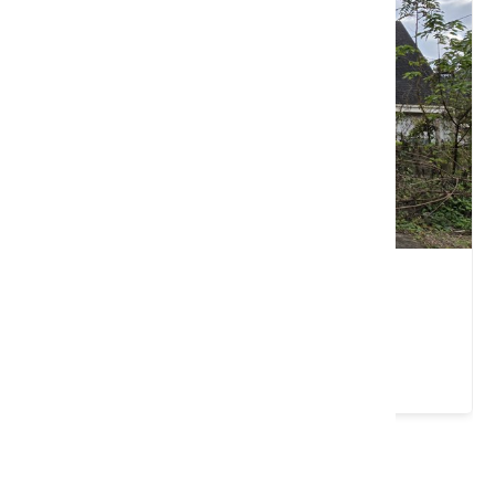
藍色小屋
苗栗縣 獅潭鄉
4.5 ★ (59)
請左右移動看更多