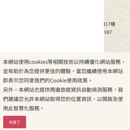
中華民國客家委員會
地址：24220新北市新莊區中平路439號北棟17樓
電話：(02)8995-6988，傳真：(02)8995-6987
服務時間：周一至周五08:30~17:30
本網站使用cookies等相關技術以持續優化網站服務，
政府網站資料開放宣告
|
資訊安全宣告
|
隱私權宣告
並有助於為您提供更佳的體驗，當您繼續使用本網站
|
客家委員會
|
客服信箱
即表示您同意我們的Cookie使用政策。
另外，本網站也提供周邊旅遊資訊自動偵測服務，我
們建議您允許本網站取得您的位置資訊，以開啟及使
用此智慧化服務。
知道了