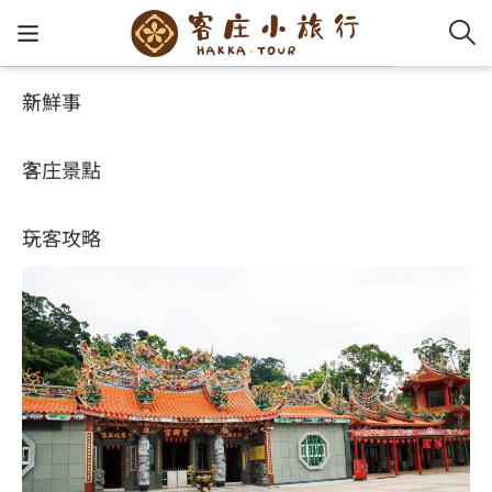
新鮮事
客庄景點
好玩景點
客家新
認識客
好客夯
走訪細
桐花小
大眾運
中文
聖衡宮
客庄景點
社群講
好玩景
客庄好
小粗坑
推薦遊
影片專
English
4.5
玩客攻略
客庄智
客家特
渡南古道
達人帶
好站連
日本語
樟之細路
虛擬旅
HA-FOO
石峎古
自主制
常見問
客庄小旅行
即時影
鳴鳳古
服務中
旅遊服務
桐花花
老官道(
旅遊專