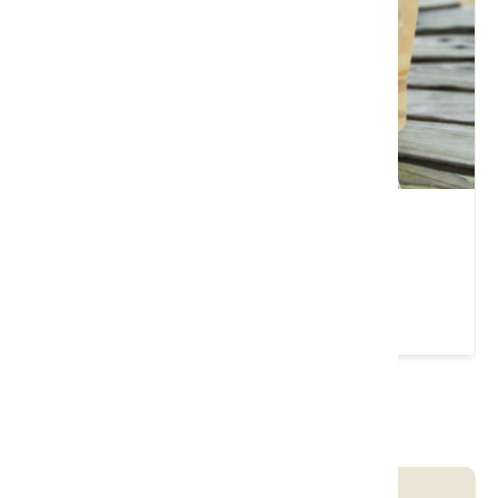
薑麻園休閒園區
苗栗縣 大湖鄉
4.3 ★ (577)
請左右移動看更多