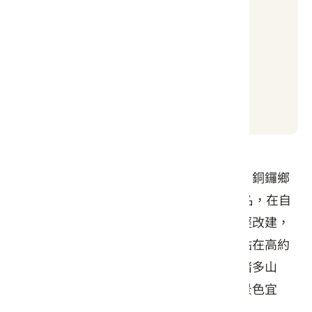
良好
日出時間
日落時間
05:04
19:01
位於栗林村姜麻園內，臨近本鄉與三義鄉、銅鑼鄉
的交界點，民國21年邱阿德以代天宣化之名，在自
家住宅成立宣化堂，由於香火鼎成，又再經改建，
而成聖衡宮。在後方雲洞山有一瞭望台，站在高約
廿五公尺高的瞭望台上，可四望大湖鄉境諸多山
峰、河川，視野極佳，可觀望日出日落，景色宜
人，四周並有觀光果園可供遊客採摘。