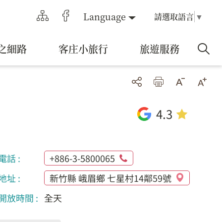
Language
請選取語言
▼
之細路
客庄小旅行
旅遊服務
4.3
電話 :
+886-3-5800065
地址 :
新竹縣 峨眉鄉 七星村14鄰59號
開放時間 :
全天