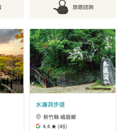
宿
旅遊諮詢
水濂洞步道
新竹縣 峨眉鄉
4.4 ★ (48)