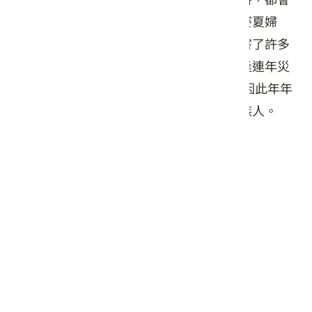
請矮人前來飲酒作樂。但是矮人常常調戲賽夏婦
女，賽夏族隱忍許久後決定報復，設計殺害了許多
矮人，存活下來的矮人詛咒賽夏人將會招逢連年災
害、穀物歉收，果然應驗成真。 賽夏族人因此年年
舉辦「靈祭」，祈求矮靈不再降禍於賽夏族人。
交通資訊