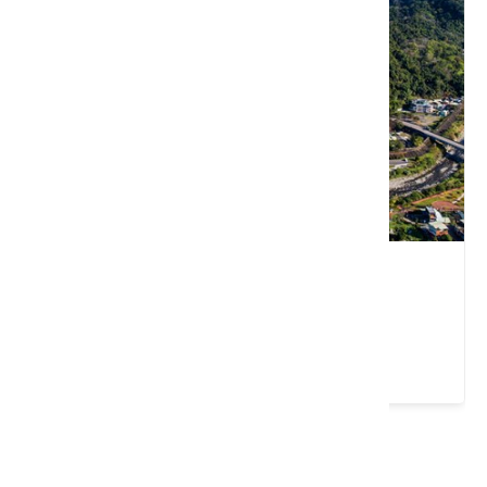
南庄老街(桂花巷)
苗栗縣 南庄鄉
4.1 ★ (36490)
請左右移動看更多