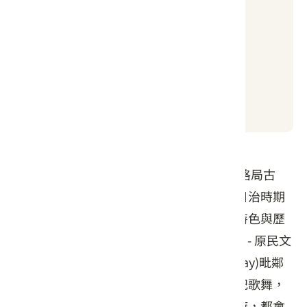
普通
日出時間
日落時間
05:03
19:01
「南庄老郵局」創建於民前12年5月1日，格局古
樸，現與老庄長官邸、乃木崎為鄉內三大日治時期
的文化資產。內部展出許多南庄景點文化特色與歷
史，是遊客必到的景點。賽夏族(Saisisyat) - 原民文
化 郵你真好 相傳過去賽夏族和矮人taai(taay)毗鄰
而居，矮人傳授賽夏人農耕、醫術、及祭祀歌舞，
賽夏人將其視為恩人，敏當舉行祭典節慶時，都會