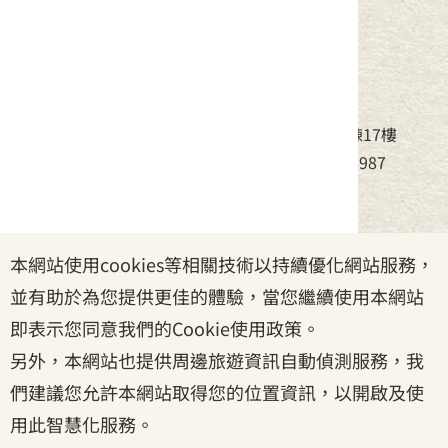
中華民國客家委員會
地址：24220新北市新莊區中平路439號北棟17樓
電話：(02)8995-6988，傳真：(02)8995-6987
服務時間：周一至周五08:30~17:30
本網站使用cookies等相關技術以持續優化網站服務，
政府網站資料開放宣告
|
資訊安全宣告
|
隱私權宣告
並有助於為您提供更佳的體驗，當您繼續使用本網站
|
客家委員會
|
客服信箱
即表示您同意我們的Cookie使用政策。
另外，本網站也提供周邊旅遊資訊自動偵測服務，我
們建議您允許本網站取得您的位置資訊，以開啟及使
用此智慧化服務。