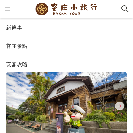
新鮮事
客庄景點
好玩景點
客家新
認識客
好客夯
走訪細
桐花小
大眾運
中文
南庄老郵局
客庄景點
社群講
好玩景
客庄好
小粗坑
推薦遊
影片專
English
3.9
玩客攻略
客庄智
客家特
渡南古道
達人帶
好站連
日本語
樟之細路
虛擬旅
HA-FOO
石峎古
自主制
常見問
客庄小旅行
即時影
鳴鳳古
服務中
旅遊服務
桐花花
老官道(
旅遊專