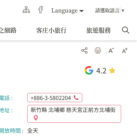
Language
請選取語言
▼
之細路
客庄小旅行
旅遊服務
4.2
電話 :
+886-3-5802204
新竹縣 北埔鄉 慈天宮正前方北埔街
地址 :
開放時間 :
全天