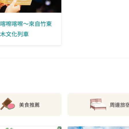
喀嚓喀嚓～來自竹東
木文化列車
美食推薦
周邊旅