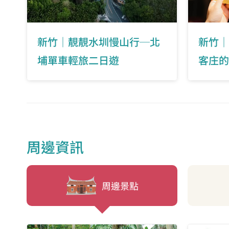
新竹｜靚靚水圳慢山行─北
新竹｜
埔單車輕旅二日遊
客庄的
周邊資訊
周邊景點