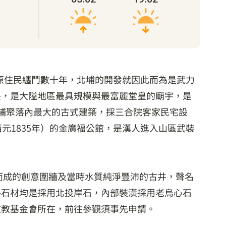
與原住民纏鬥數十年，北埔的開發就因此而為是武力
央，是大隘地區最具規模與最富麗堂皇的廟宇，是
北埔聚落內最大的古式建築，採三合院客家民宅設
元1835年）的金廣福公館，是漢人進入山區武裝
而成的創意圍牆及當時水質純淨豐沛的古井，聲名
外石材均是採用北投岸石，內部裝潢採用老烏心石
文教基金會所在，前往參觀須事先申請。