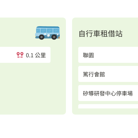
自行車租借站
0.1 公里
聯園
篤行會館
矽導研發中心停車場
力行一路力行六路口
金山街(集福宮)