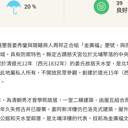
39
20 %
良好
，粵籍墾首姜秀鑾與閩籍商人周邦正合組「金廣福」墾號，
城，具有防禦特色。縣定古蹟慈天宮位於北埔聚落的中
於清道光12年（西元1832年）的姜氏故居天水堂，是
此地屬私人所有，不開放民眾參觀。創建於道光15年（西
。
2年，為清朝秀才曾學熙故居，一堂二橫建築、由屋瓦組合
年久失修古井已廢棄。姜阿新洋樓仿巴洛克式建築，屋
公館和天水堂鄰厝，是北埔洋樓的代表，目前為金廣福