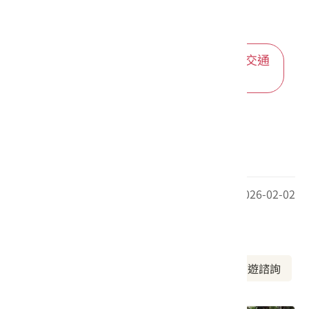
YouBike2.0_旗山轉運站
5.31 公里
YouBike2.0_旗山老街(華
5.38 公
進入後可依您的出發地，選擇適合的交通
方式
中街)
里
YouBike2.0_旗山武德殿
5.5 公里
推薦遊程
最後更新日期：2026-02-02
周邊資訊
周邊景點
美食推薦
周邊旅宿
旅遊諮詢