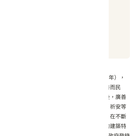
良好
日出時間
日落時間
05:08
19:01
美濃廣善堂成立於日治時期大正4年（1915年），
是美濃地區鸞堂信仰的源頭，秉持「己欲善而民
善」之理想，將堂號名為「廣善堂」。戰後，廣善
堂積極協助美濃的地方建設，並發起祈雨、祈安等
祭祀活動，逐漸成為美濃居民信仰的中心。在不斷
地擴建與翻新的過程中，融入了不同階段的建築特
色與民間信仰，於 2005 年 5 月，被高雄市政府登錄