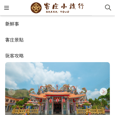
新鮮事
客庄景點
好玩景點
客家新
認識客
好客夯
走訪細
桐花小
大眾運
中文
廣善堂
客庄景點
社群講
好玩景
客庄好
小粗坑
推薦遊
影片專
English
4.4
玩客攻略
客庄智
客家特
渡南古道
達人帶
好站連
日本語
樟之細路
虛擬旅
HA-FOO
石峎古
自主制
常見問
客庄小旅行
即時影
鳴鳳古
服務中
旅遊服務
桐花花
老官道(
旅遊專