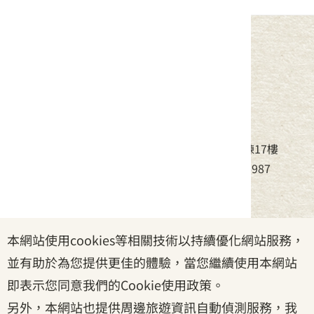
中華民國客家委員會
地址：24220新北市新莊區中平路439號北棟17樓
電話：(02)8995-6988，傳真：(02)8995-6987
服務時間：周一至周五08:30~17:30
本網站使用cookies等相關技術以持續優化網站服務，
政府網站資料開放宣告
|
資訊安全宣告
|
隱私權宣告
並有助於為您提供更佳的體驗，當您繼續使用本網站
|
客家委員會
|
客服信箱
即表示您同意我們的Cookie使用政策。
另外，本網站也提供周邊旅遊資訊自動偵測服務，我