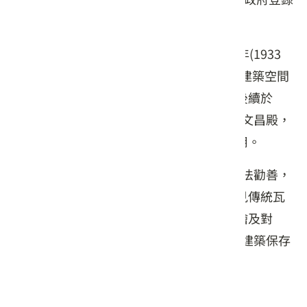
為歷史建築。
正殿於大正 7 年( 1918年)落成，至昭和 8 年(1933
年）11 月完成後殿玉清宮後，廣善堂整體建築空間
大致完成，包含埕、門樓、前殿、後殿。後續於
1996 年擴建後殿凌霄寶殿，原玉清宮改為文昌殿，
奉祀文昌帝君，左右橫屋供辦公、藏書使用。
建於1948 年的宣講堂，最初設置宣講師講法勸善，
是作為早年客庄教化人心的場所，屋頂可見傳統瓦
頂技術結合西式桁架，正門門面上飾以彩繪及對
聯，具有地方特色，於2005 年被列為歷史建築保存
至今。
交通資訊