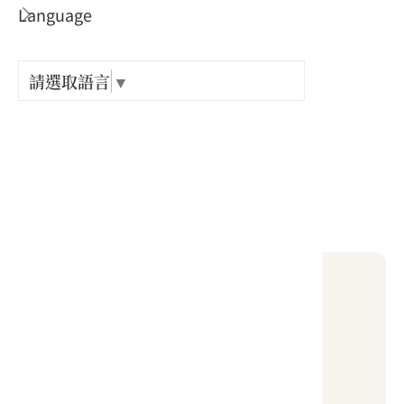
Language
出關古
電話 :
紀念戳
+886-3-5872010
請選取語言
▼
地址 :
樟之細
新竹縣 關西鎮 北山里高橋坑6號
開放時間 :
GPX路
平日：08:00-17:00／假日：09:00-17:00
當地天氣
24 ~ 34 °C
降雨機率