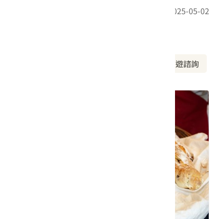
最後更新日期：2025-05-02
周邊資訊
周邊景點
美食推薦
周邊旅宿
旅遊諮詢