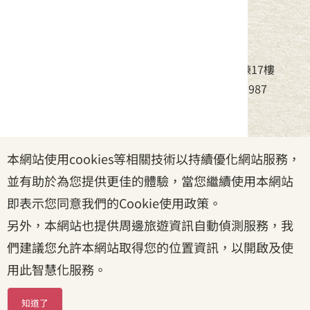
中華民國客家委員會
地址：24220新北市新莊區中平路439號北棟17樓
電話：(02)8995-6988，傳真：(02)8995-6987
服務時間：周一至周五08:30~17:30
本網站使用cookies等相關技術以持續優化網站服務，
政府網站資料開放宣告
|
資訊安全宣告
|
隱私權宣告
並有助於為您提供更佳的體驗，當您繼續使用本網站
|
客家委員會
|
客服信箱
即表示您同意我們的Cookie使用政策。
另外，本網站也提供周邊旅遊資訊自動偵測服務，我
們建議您允許本網站取得您的位置資訊，以開啟及使
用此智慧化服務。
知道了