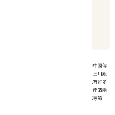
良好
日出時間
日落時間
05:04
18:59
池府王爺廟又稱池和宮，其建築採門庭採用中國傳
統式的山門造型，以及重簷歇山式的屋簷，三川殿
的左右兩側有八角鐘樓與鼓樓閣，屋頂上也有許多
龍、鳳與武將的剪黏藝術，廟的後方還有一座清幽
的花園，可供民眾休閒遊憩，每逢王爺聖誕等節
日，人聲鼎沸，香客絡繹不絕。