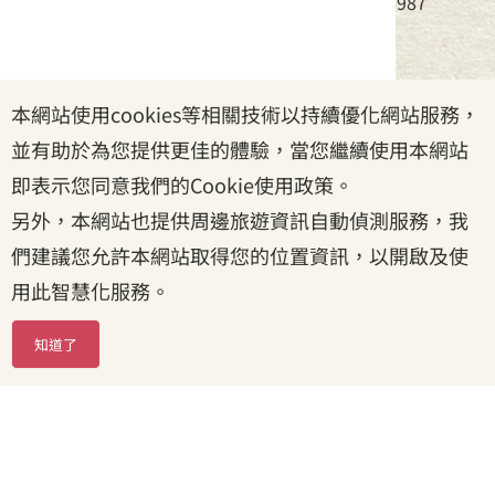
電話：(02)8995-6988，傳真：(02)8995-6987
服務時間：周一至周五08:30~17:30
本網站使用cookies等相關技術以持續優化網站服務，
政府網站資料開放宣告
|
資訊安全宣告
|
隱私權宣告
並有助於為您提供更佳的體驗，當您繼續使用本網站
|
客家委員會
|
客服信箱
即表示您同意我們的Cookie使用政策。
另外，本網站也提供周邊旅遊資訊自動偵測服務，我
們建議您允許本網站取得您的位置資訊，以開啟及使
用此智慧化服務。
知道了