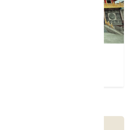
新豐三元宮
新竹縣 新豐鄉
4.3 ★ (113)
請左右移動看更多
客庄智慧觀光地圖