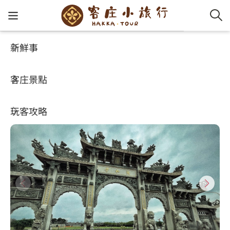
新鮮事
客庄景點
好玩景點
客家新
認識客
好客夯
走訪細
桐花小
大眾運
中文
池府王爺廟
客庄景點
社群講
好玩景
客庄好
小粗坑
推薦遊
影片專
English
4.7
玩客攻略
客庄智
客家特
渡南古道
達人帶
好站連
日本語
樟之細路
虛擬旅
HA-FOO
石峎古
自主制
常見問
客庄小旅行
即時影
鳴鳳古
服務中
旅遊服務
桐花花
老官道(
旅遊專