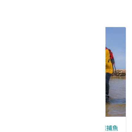
推薦遊程
桃園｜蚵在你心底的名字：蚵間石滬捕魚