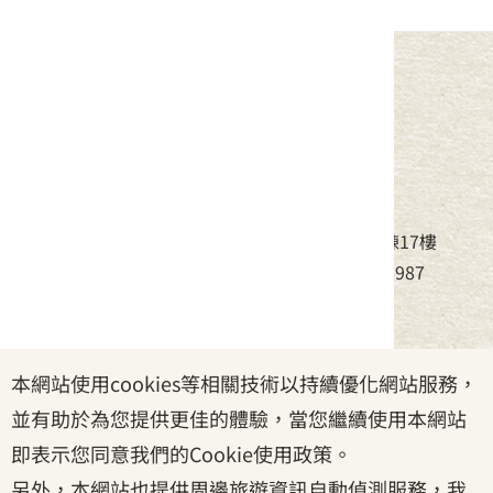
中華民國客家委員會
地址：24220新北市新莊區中平路439號北棟17樓
電話：(02)8995-6988，傳真：(02)8995-6987
服務時間：周一至周五08:30~17:30
本網站使用cookies等相關技術以持續優化網站服務，
政府網站資料開放宣告
|
資訊安全宣告
|
隱私權宣告
並有助於為您提供更佳的體驗，當您繼續使用本網站
|
客家委員會
|
客服信箱
即表示您同意我們的Cookie使用政策。
另外，本網站也提供周邊旅遊資訊自動偵測服務，我