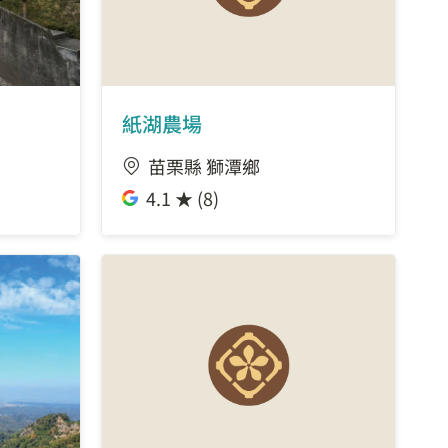
紙湖農場
苗栗縣 獅潭鄉
4.1 ★ (8)