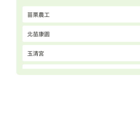
苗栗農工
北苗康園
玉清宮
苗栗火車站(東站)
苗栗火車站(西站)
苗栗縣立圖書館