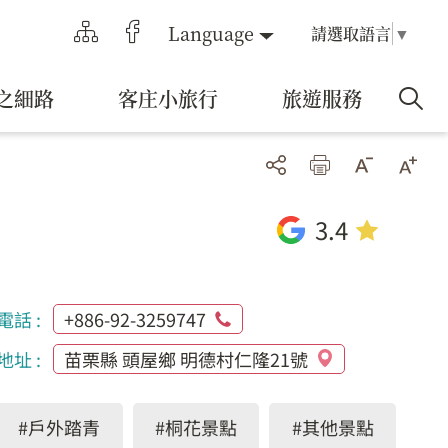
Language
請選取語言
▼
之細路
客庄小旅行
旅遊服務
3.4
電話 :
+886-92-3259747
地址 :
苗栗縣 頭屋鄉 明德村仁隆21號
#戶外踏青
#桐花景點
#其他景點