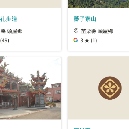
花步道
蕃子寮山
縣 頭屋鄉
苗栗縣 頭屋鄉
(49)
3 ★ (1)