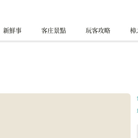
新鮮事
客庄景點
玩客攻略
樟