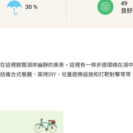
49
30 %
良好
在這裡飽覽湖岸幽靜的美景。這裡有一條步道環繞在湖
括複合式餐廳、窯烤DIY、兒童遊樂設施和打靶射擊等