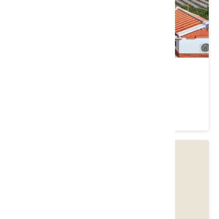
英才書院
苗栗縣 後龍鎮
3.8 ★ (2472)