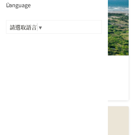
Language
出關古
紀念戳
請選取語言
▼
樟之細
GPX路
半天寮好望角
苗栗縣 後龍鎮
4.4 ★ (17857)