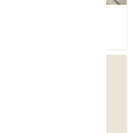
同興老街
苗栗縣 後龍鎮
3.8 ★ (366)