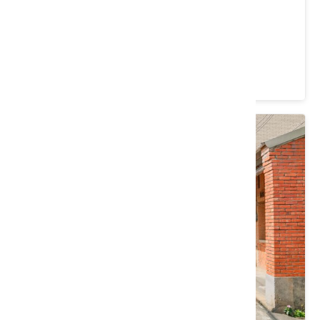
過港貝化石層
苗栗縣 後龍鎮
3.8 ★