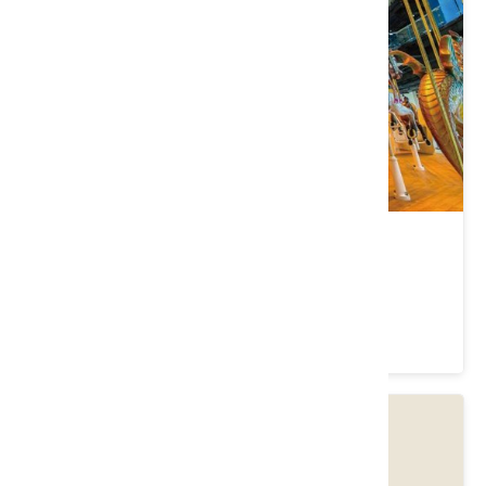
尚順育樂世界
苗栗縣 頭份市
4 ★ (20274)