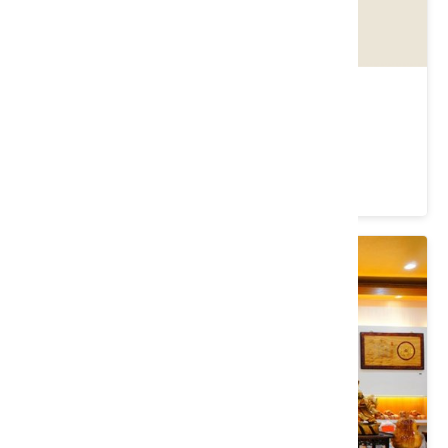
火炭谷休閒農場
苗栗縣 造橋鄉
3.7 ★ (15)