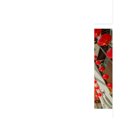
苗栗縣 泰安鄉
4.1 ★ (3374)