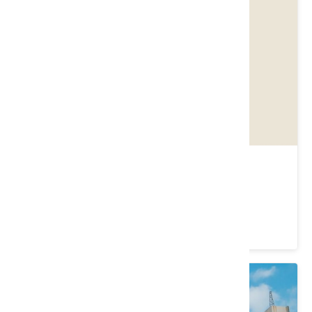
台灣水牛城
苗栗縣 後龍鎮
4 ★ (6985)