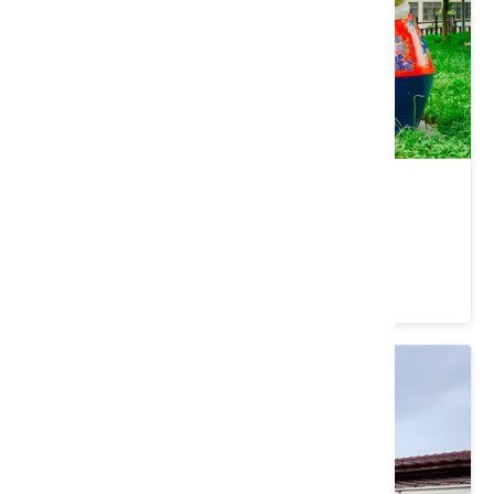
軟橋社區
新竹縣 竹東鎮
3.8 ★ (798)