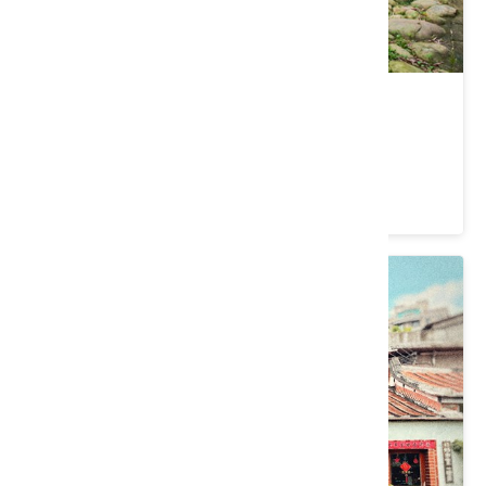
保甲古道
桃園市 楊梅區
3.9 ★ (379)