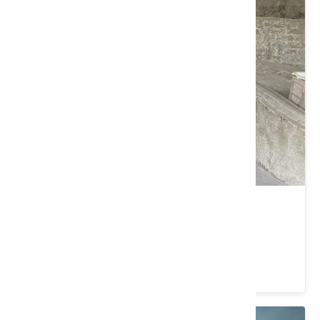
南柵門渡船頭（阿彌陀伯公）
高雄市 美濃區
4.7 ★ (7)