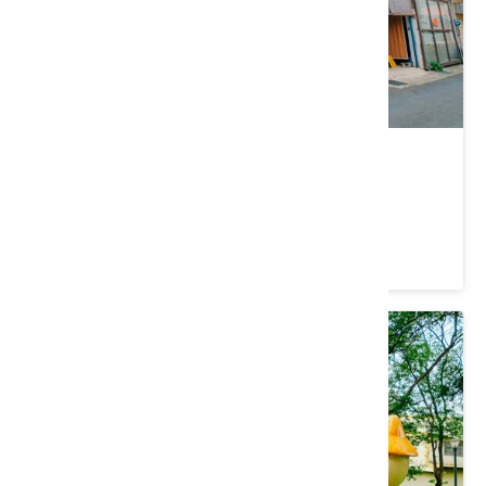
篁城竹簾文化館
新竹縣 竹東鎮
4.4 ★ (354)