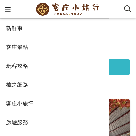
新鮮事
客庄景點
客家新
認識客
好客夯
走訪細
桐花小
大眾運
中文
好玩景點
客庄景點
社群講
好玩景
客庄好
小粗坑
推薦遊
影片專
English
玩客攻略
客庄智
客家特
渡南古道
達人帶
好站連
日本語
+ 縣市行政區
樟之細路
虛擬旅
HA-FOO
石峎古
自主制
常見問
共 696 個結果
客庄小旅行
即時影
鳴鳳古
服務中
旅遊服務
桐花花
老官道(
旅遊專