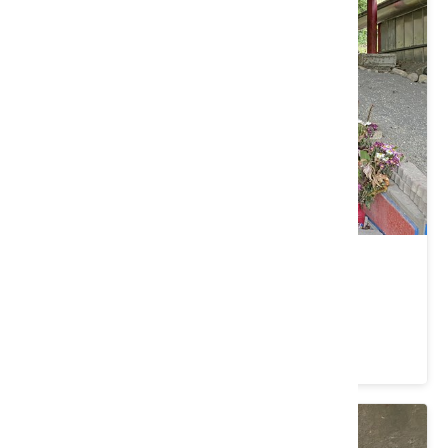
美濃開基伯公
高雄市 美濃區
4.6 ★ (9)