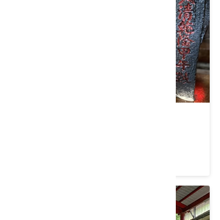
內埔庄開基伯公
屏東縣 內埔鄉
5 ★