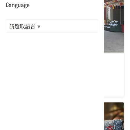
Language
出關古
紀念戳
請選取語言
▼
樟之細
GPX路
六根庄福德祠
屏東縣 佳冬鄉
4.8 ★ (13)