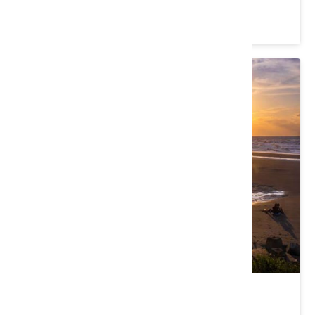
4.2 ★ (60737)
許厝港濕地