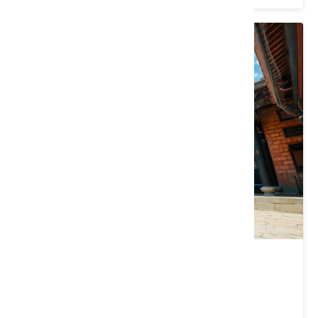
李騰芳古宅
桃園市 大溪區