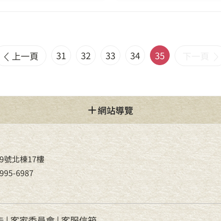
31
32
33
34
35
上一頁
下一頁
網站導覽
9號北棟17樓
95-6987
告
|
客家委員會
|
客服信箱