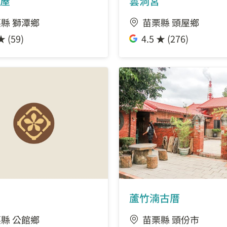
屋
雲洞宮
縣 獅潭鄉
苗栗縣 頭屋鄉
★ (59)
4.5 ★ (276)
蘆竹湳古厝
縣 公館鄉
苗栗縣 頭份市