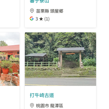
蕃子寮山
苗栗縣 頭屋鄉
3 ★ (1)
打牛崎古道
桃園市 龍潭區