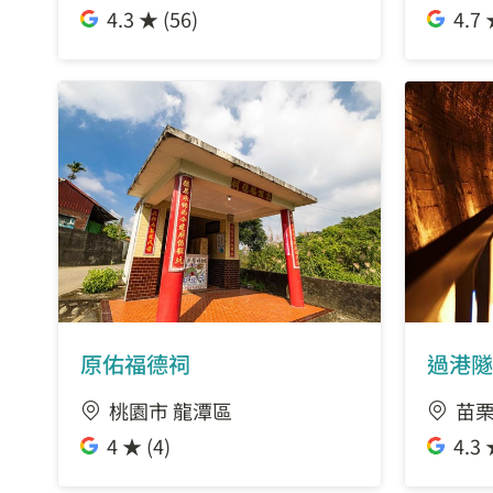
4.3 ★ (56)
4.7 
原佑福德祠
過港隧
桃園市 龍潭區
苗栗
4 ★ (4)
4.3 