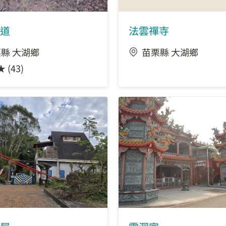
道
法雲禪寺
縣 大湖鄉
苗栗縣 大湖鄉
★ (43)