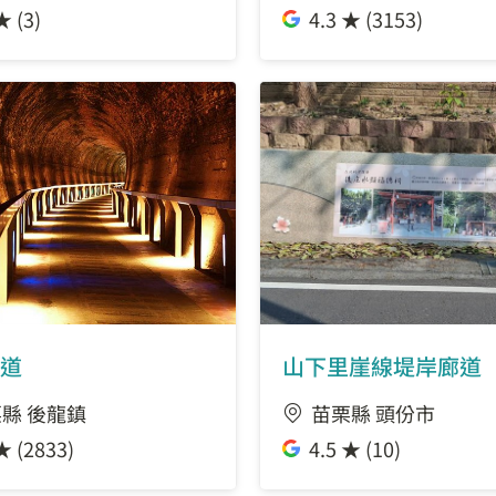
★ (3)
4.3 ★ (3153)
道
山下里崖線堤岸廊道
縣 後龍鎮
苗栗縣 頭份市
★ (2833)
4.5 ★ (10)