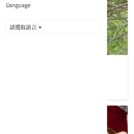
Language
出關古
紀念戳
請選取語言
▼
樟之細
GPX路
上瑞柑園
新竹縣 竹東鎮
4.5 ★ (118)