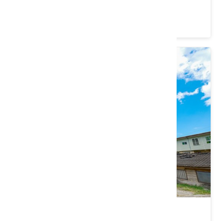
花蓮縣 壽豐鄉
豐田移民村﹙菸樓﹚