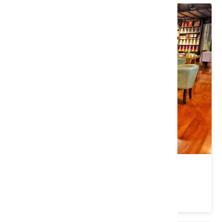
奕青酒莊
南投縣 水里鄉