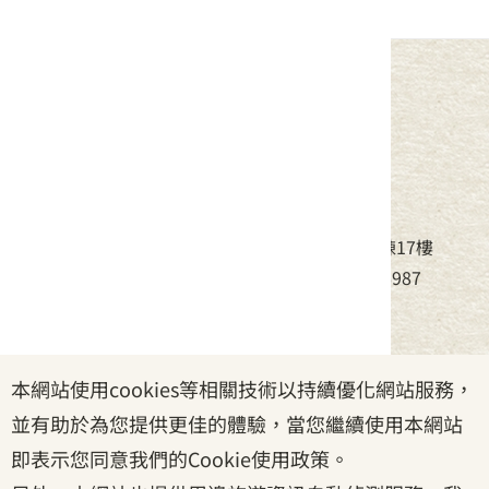
中華民國客家委員會
地址：24220新北市新莊區中平路439號北棟17樓
電話：(02)8995-6988，傳真：(02)8995-6987
服務時間：周一至周五08:30~17:30
本網站使用cookies等相關技術以持續優化網站服務，
政府網站資料開放宣告
|
資訊安全宣告
|
隱私權宣告
並有助於為您提供更佳的體驗，當您繼續使用本網站
|
客家委員會
|
客服信箱
即表示您同意我們的Cookie使用政策。