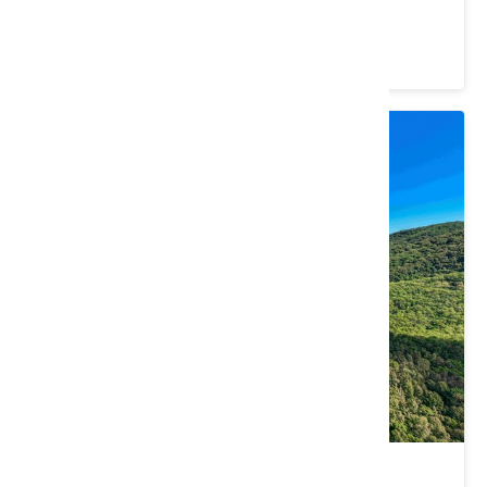
花蓮縣 壽豐鄉
4.3 ★ (1617)
鯉魚潭