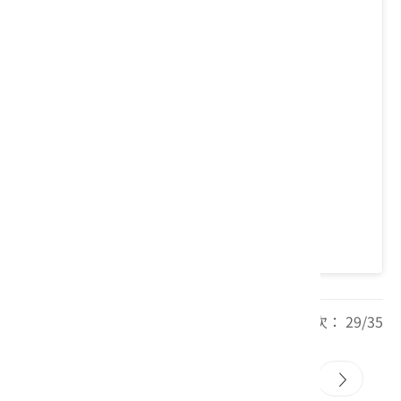
青草湖
新竹市 東區
4.2 ★ (5554)
每頁筆數： 20 頁次： 29/35
27
28
29
30
31