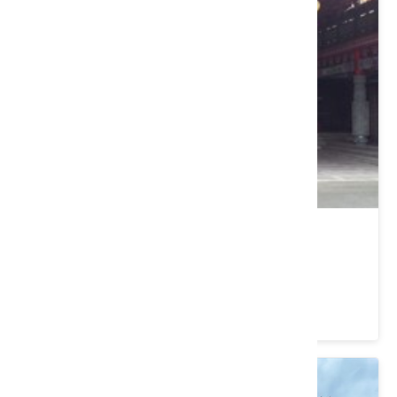
元和宮
新竹縣 關西鎮
4.2 ★ (93)