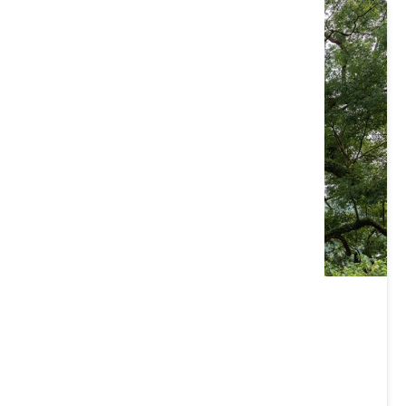
永興大樟樹
南投縣 水里鄉
4 ★ (7)