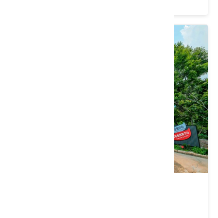
上安觀光果園
南投縣 水里鄉