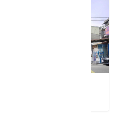
惠昌宮
新竹縣 竹東鎮
4.6 ★ (106)