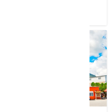
花蓮縣 壽豐鄉
4.2 ★ (6)