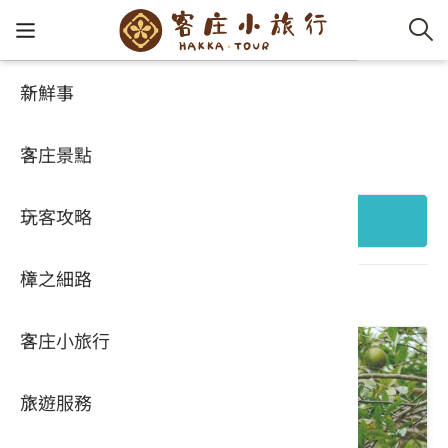
新鮮事
客庄景點
客家新
認識客
好客夯
走訪細
桐花小
大眾運
中文
好玩景點
客庄景點
社群講
好玩景
客庄好
小粗坑
推薦遊
影片專
English
玩客攻略
客庄智
客家特
渡南古道
達人帶
好站連
日本語
+ 縣市行政區
樟之細路
虛擬旅
HA-FOO
石峎古
自主制
常見問
共 696 個結果
客庄小旅行
即時影
鳴鳳古
服務中
旅遊服務
桐花花
老官道(
旅遊專