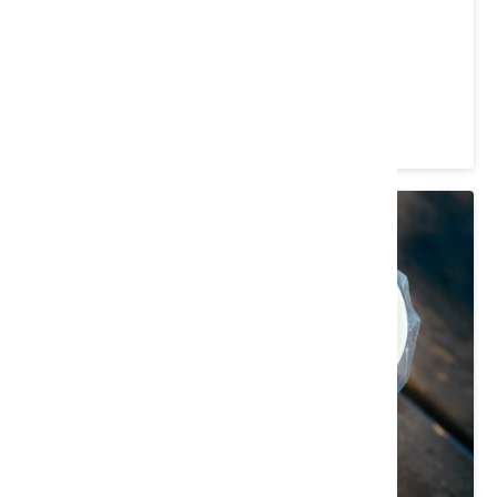
鶴岡文旦觀光果園
花蓮縣 瑞穗鄉
4.9 ★ (75)