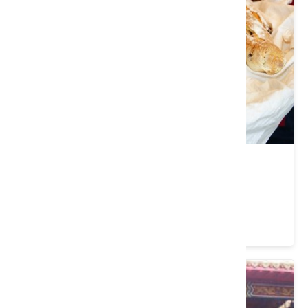
大嬸婆的家手工窯烤麵包
新竹縣 橫山鄉
4.3 ★ (457)