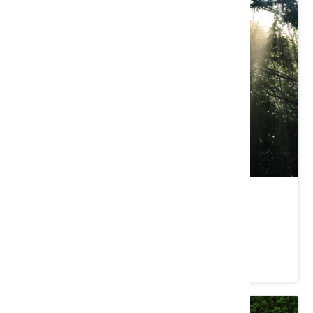
雪見遊憩區
苗栗縣 泰安鄉
4.5 ★ (3766)