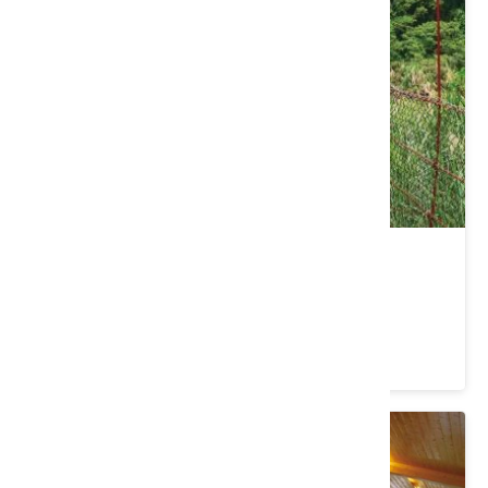
水雲吊橋
苗栗縣 泰安鄉
4.2 ★ (765)