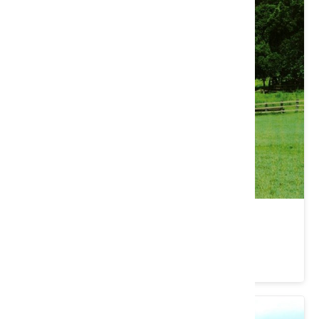
飛牛牧場
苗栗縣 通霄鎮