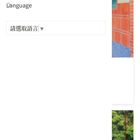
Language
出關古
紀念戳
請選取語言
▼
樟之細
GPX路
銅鏡山林步道
苗栗縣 三灣鄉
3.6 ★ (74)