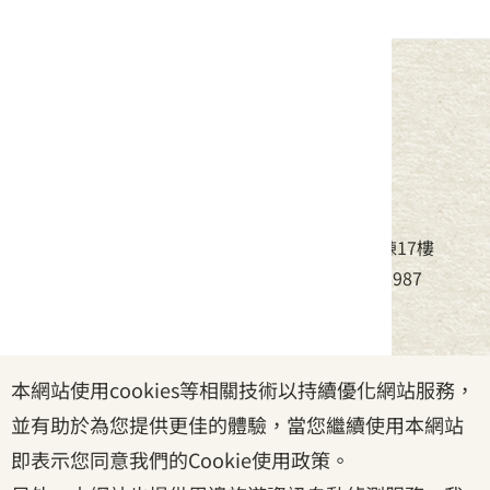
中華民國客家委員會
地址：24220新北市新莊區中平路439號北棟17樓
電話：(02)8995-6988，傳真：(02)8995-6987
服務時間：周一至周五08:30~17:30
本網站使用cookies等相關技術以持續優化網站服務，
政府網站資料開放宣告
|
資訊安全宣告
|
隱私權宣告
並有助於為您提供更佳的體驗，當您繼續使用本網站
|
客家委員會
|
客服信箱
即表示您同意我們的Cookie使用政策。