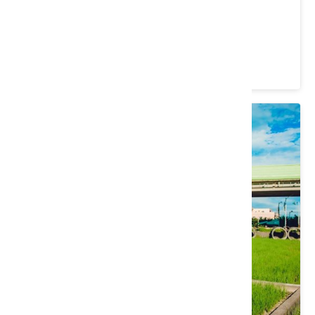
愛情果園(苑裡鎮農會)
苗栗縣 苑裡鎮
4.2 ★ (554)