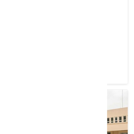
台61線日落大道
苗栗縣 通霄鎮
4.5 ★ (2224)