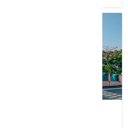
秋茂園
苗栗縣 通霄鎮