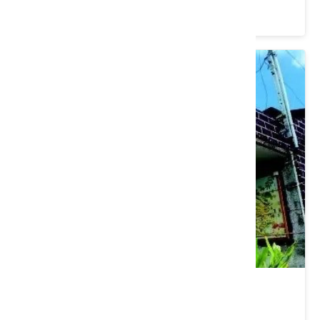
3.8 ★ (2785)
國永號問路店