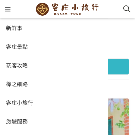
新鮮事
客庄景點
客家新
認識客
好客夯
走訪細
桐花小
大眾運
中文
好玩景點
客庄景點
社群講
好玩景
客庄好
小粗坑
推薦遊
影片專
English
玩客攻略
客庄智
客家特
渡南古道
達人帶
好站連
日本語
+ 縣市行政區
樟之細路
虛擬旅
HA-FOO
石峎古
自主制
常見問
共 696 個結果
客庄小旅行
即時影
鳴鳳古
服務中
旅遊服務
桐花花
老官道(
旅遊專