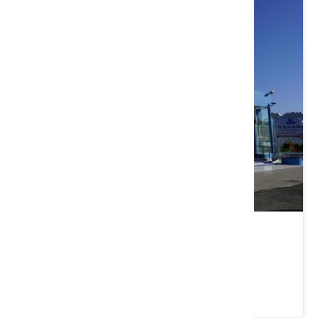
通霄精鹽廠
苗栗縣 通霄鎮
4.1 ★ (7391)