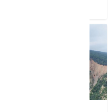
苗栗縣 通霄鎮
4.2 ★ (24)
火炎山南鞍古道O走