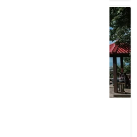
新埔嶺頂福神祠
苗栗縣 通霄鎮
4.7 ★ (252)