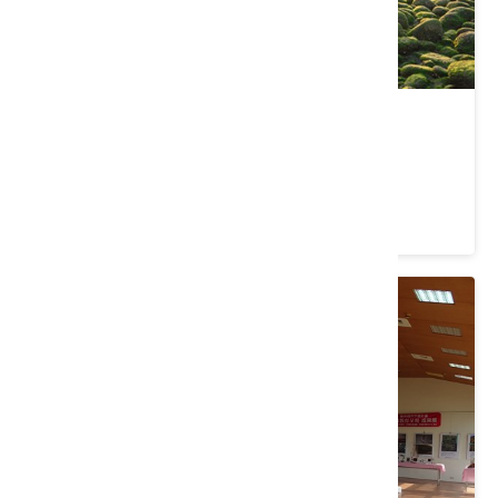
苑裡綠石槽
苗栗縣 苑裡鎮
4.5 ★ (1187)