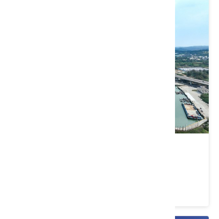
通霄漁港
苗栗縣 通霄鎮
4.2 ★ (74)