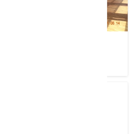
苑裡濱海藝文中心
苗栗縣 苑裡鎮
4.3 ★ (441)