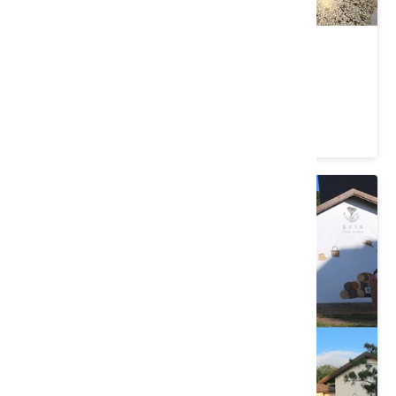
苑裡掀海風
苗栗縣 苑裡鎮
4.7 ★ (356)