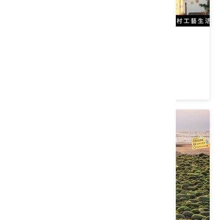
農村工藝生活館(台灣藺草學會)
苗栗縣 苑裡鎮
4.7 ★ (257)