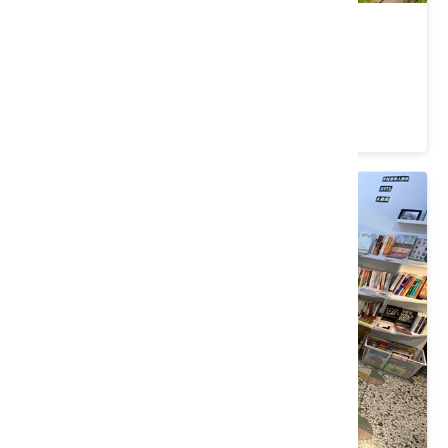
濱海藝文中心水泥管造景
苗栗縣 苑裡鎮
3.3 ★ (3)