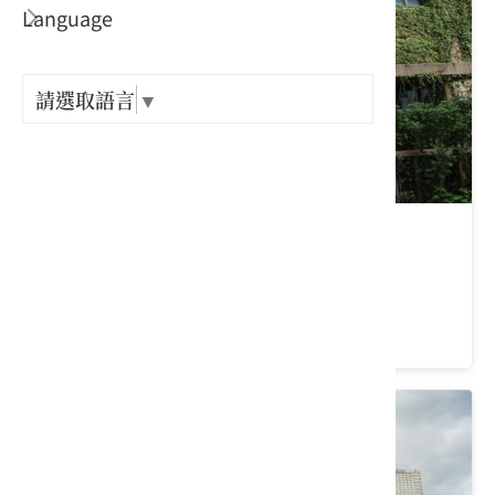
Language
出關古
紀念戳
請選取語言
▼
樟之細
GPX路
澗仔壢環境教育中心
桃園市 中壢區
4.9 ★ (53)