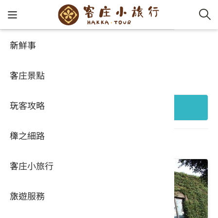
新鮮事
客庄景點
客家新
認識客
好客夯
走訪細
桐花小
大眾運
中文
好玩景點
客庄景點
社群講
好玩景
客庄好
小粗坑
推薦遊
影片專
English
玩客攻略
客庄智
客家特
渡南古道
達人帶
好站連
日本語
+ 縣市行政區
樟之細路
虛擬旅
HA-FOO
石峎古
自主制
常見問
共 696 個結果
客庄小旅行
即時影
鳴鳳古
服務中
旅遊服務
桐花花
老官道(
旅遊專