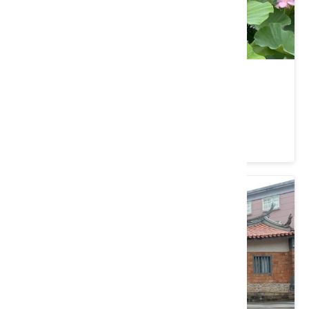
光倫禪園
桃園市 新屋區
5 ★ (9)