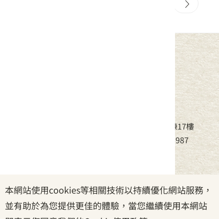
29
30
31
32
33
中華民國客家委員會
地址：24220新北市新莊區中平路439號北棟17樓
電話：(02)8995-6988，傳真：(02)8995-6987
服務時間：周一至周五08:30~17:30
本網站使用cookies等相關技術以持續優化網站服務，
政府網站資料開放宣告
|
資訊安全宣告
|
隱私權宣告
並有助於為您提供更佳的體驗，當您繼續使用本網站
|
客家委員會
|
客服信箱