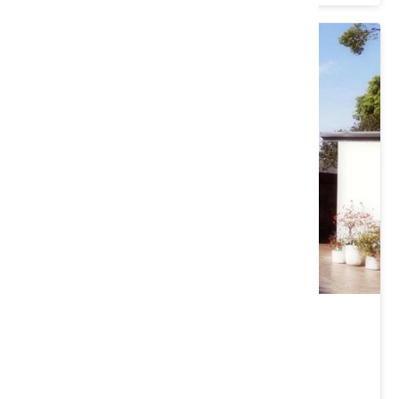
異域故事館
桃園市 平鎮區
4.8 ★ (871)