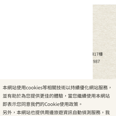
中華民國客家委員會
地址：24220新北市新莊區中平路439號北棟17樓
電話：(02)8995-6988，傳真：(02)8995-6987
服務時間：周一至周五08:30~17:30
本網站使用cookies等相關技術以持續優化網站服務，
政府網站資料開放宣告
|
資訊安全宣告
|
隱私權宣告
並有助於為您提供更佳的體驗，當您繼續使用本網站
|
客家委員會
|
客服信箱
即表示您同意我們的Cookie使用政策。
另外，本網站也提供周邊旅遊資訊自動偵測服務，我