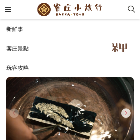
新鮮事
客庄小旅行
推薦遊程
客家新
認識客
好客夯
走訪細
桐花小
大眾運
中文
桃園｜勇闖大溪客庄神農保甲
客庄景點
社群講
好玩景
客庄好
小粗坑
推薦遊
影片專
English
路尋詔安
玩客攻略
客庄智
客家特
渡南古道
達人帶
好站連
日本語
樟之細路
虛擬旅
HA-FOO
石峎古
自主制
常見問
客庄小旅行
即時影
鳴鳳古
服務中
旅遊服務
桐花花
老官道(
旅遊專