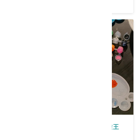
價格：4500起 /人
臺中｜東勢大茅埔庄：一日尋龍冒險王