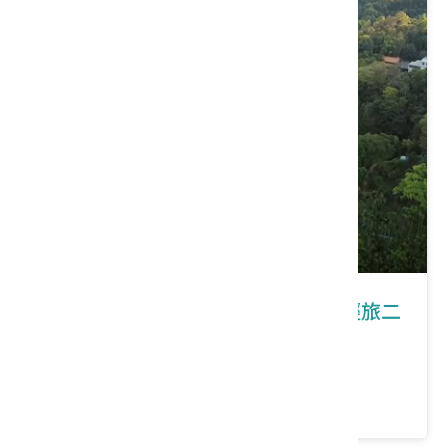
新竹｜靚靚水圳慢山行─北埔單車輕旅二
日遊
價格：2980/人