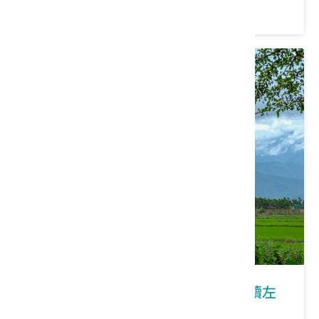
價格：890/人
屏東｜大武山下地下伏流水故事-走讀左
堆禁山、聚落水文化