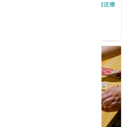
臺東｜【日出德高 得糕旺粽】關山客庄療
育食農手作輕旅行
價格：1200起/人