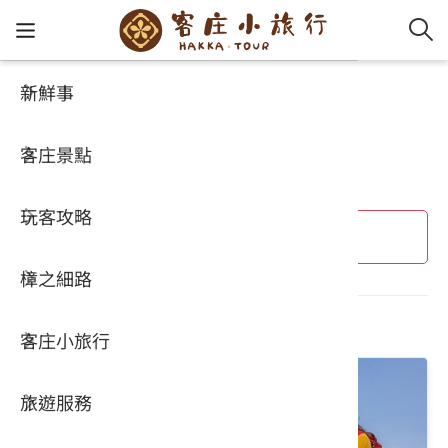
新鮮事
客庄小旅行
客家新
認識客
好客夯
走訪細
桐花小
大眾運
中文
推薦遊程
客庄景點
社群講
好玩景
客庄好
小粗坑
推薦遊
影片專
English
玩客攻略
客庄智
客家特
渡南古道
達人帶
好站連
日本語
進階搜尋
樟之細路
虛擬旅
HA-FOO
石峎古
自主制
常見問
共 14 個結果
客庄小旅行
即時影
鳴鳳古
服務中
旅遊服務
桐花花
老官道(
旅遊專