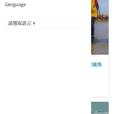
Language
出關古
紀念戳
請選取語言
▼
樟之細
GPX路
桃園｜蚵在你心底的名字：蚵間石滬捕魚
趣
價格：880/人