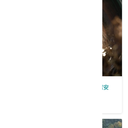
桃園｜勇闖大溪客庄神農保甲路尋詔安
價格：1200 /人