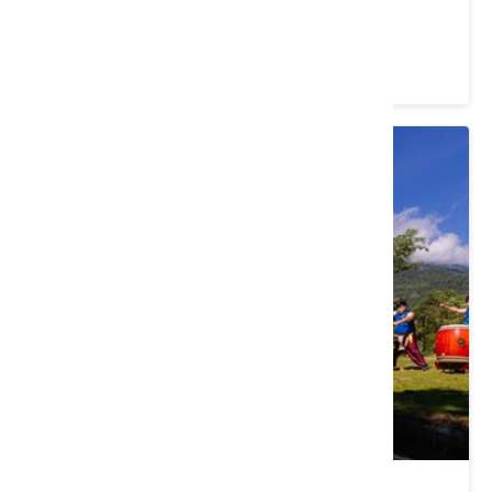
屏東｜「有機」會、來萬巒作「客」
價格：1299/人