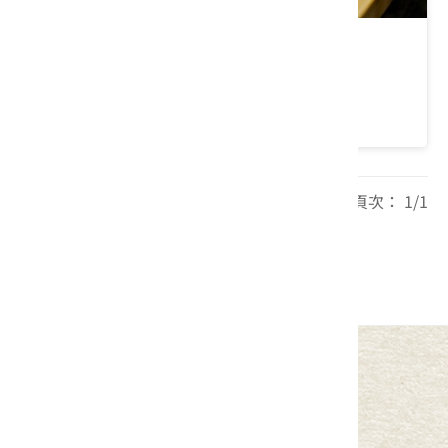
臺東｜盒子農夫－鹿野農遊樂園
價格：8190/人
每頁筆數： 20 頁次： 1/1
1