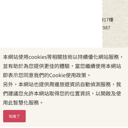
中華民國客家委員會
地址：24220新北市新莊區中平路439號北棟17樓
電話：(02)8995-6988，傳真：(02)8995-6987
服務時間：周一至周五08:30~17:30
本網站使用cookies等相關技術以持續優化網站服務，
政府網站資料開放宣告
|
資訊安全宣告
|
隱私權宣告
並有助於為您提供更佳的體驗，當您繼續使用本網站
|
客家委員會
|
客服信箱
即表示您同意我們的Cookie使用政策。
另外，本網站也提供周邊旅遊資訊自動偵測服務，我
們建議您允許本網站取得您的位置資訊，以開啟及使
用此智慧化服務。
知道了