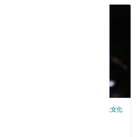
新竹｜喀嚓喀嚓～來自竹東客庄的木文化
列車